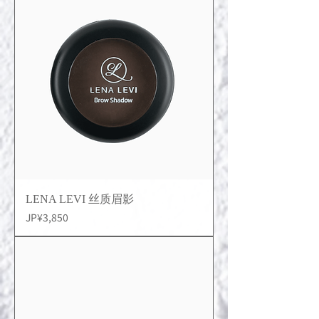
LENA LEVI 丝质眉影
價格
JP¥3,850