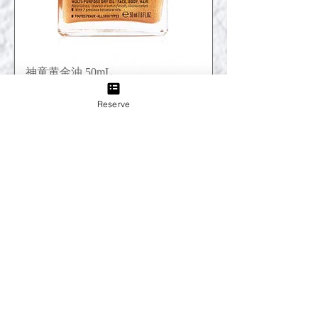
神童黄金油 50mL
價格
JP¥5,060
Reserve