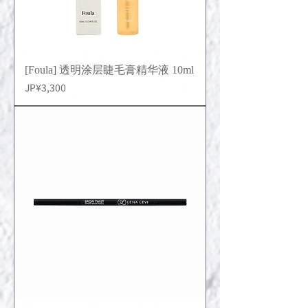
[Foula] 透明涂层睫毛膏精华液 10ml
價格
JP¥3,300