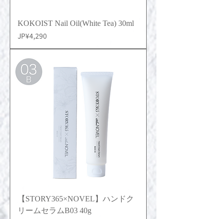
KOKOIST Nail Oil(White Tea) 30ml
價格
JP¥4,290
【STORY365×NOVEL】ハンドク
リームセラムB03 40g