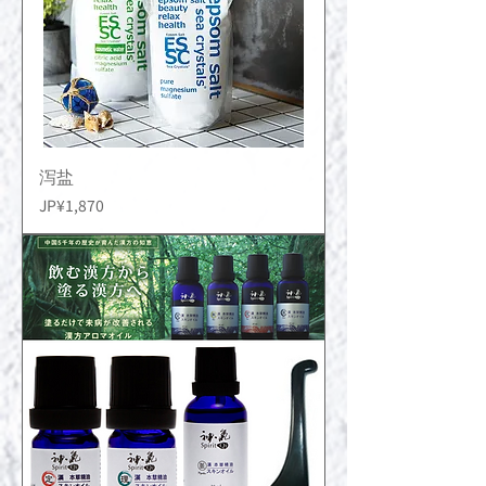
泻盐
價格
JP¥1,870