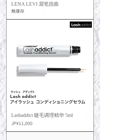
LENA LEVI 眉笔扭曲
無庫存
Lashaddict 睫毛调理精华 5ml
價格
JP¥11,000