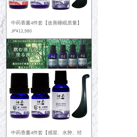
中药香薰4件套【改善睡眠质量】
價格
JP¥12,980
中药香薰4件套【感冒、水肿、经