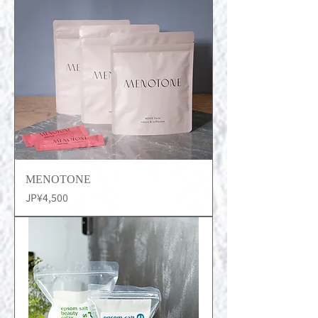
MENOTONE
價格
JP¥4,500