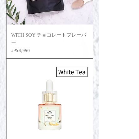
WITH SOY チョコレートフレーバ
ー
價格
JP¥4,950