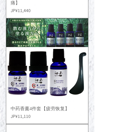
痛】
價格
JP¥11,440
中药香薰4件套【疲劳恢复】
價格
JP¥11,110