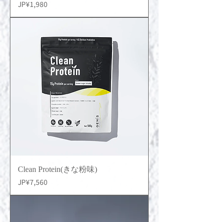
價格
JP¥1,980
Clean Protein(きな粉味)
價格
JP¥7,560