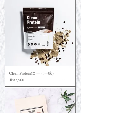
Clean Protein(コーヒー味)
價格
JP¥7,560