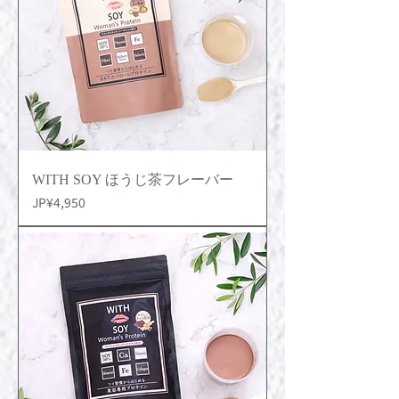
WITH SOY ほうじ茶フレーバー
價格
JP¥4,950