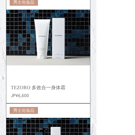
男士化妆品
TEZORO 多效合一身体霜
價格
JP¥6,600
男士化妆品