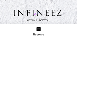
TEL:
03-6433-5773
Reserve
Group
Eyelash & Nail Salon Sweet Breeze
3 minutes walk from Sangenjaya Station on the
Denentoshi Line. We provide total support for your
beauty, from nails, eyelashes, and beauty treatments.