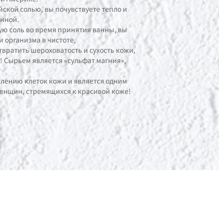
йской солью, вы почувствуете тепло и
нной.
кую соль во время принятия ванны, вы
 организма в чистоте,
вратить шероховатость и сухость кожи,
! Сырьем является «сульфат магния»,
делению клеток кожи и является одним
енщин, стремящихся к красивой коже!