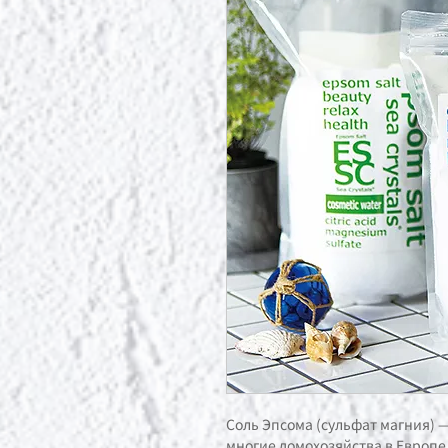
Соль Эпсома (сульфат магния) —
многие домохозяйства в Европе