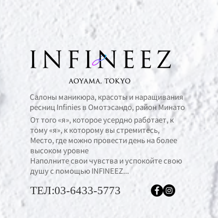
Салоны маникюра, красоты и наращивания
ресниц Infinies в Омотэсандо, район Минато
От того «я», которое усердно работает, к
тому «я», к которому вы стремитесь,
Место, где можно провести день на более
высоком уровне
Наполните свои чувства и успокойте свою
душу с помощью INFINEEZ...
ТЕЛ:03-6433-5773