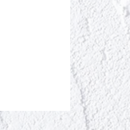
ポールシェリー ボディト
Цена
13 200 ¥