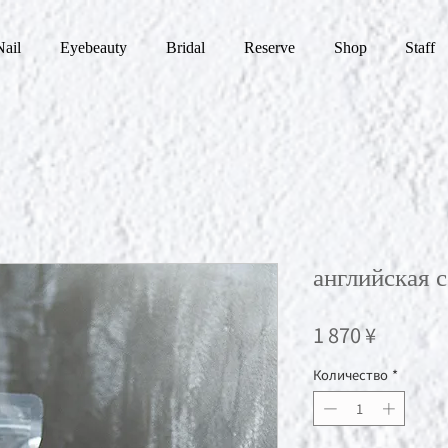
Nail
Eyebeauty
Bridal
Reserve
Shop
Staff
английская 
Цена
1 870 ¥
Количество
*