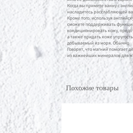
Когда вы примете ванну с англи
насладитесь расслабляющей ва
Кроме того, используя английс
сможете поддерживать функции
кондиционировать кожу, предот
а также придать коже упругость
добываемый из моря. Обычно
Говорят, что магний помогает 
из важнейших минералов для ж
Похожие товары