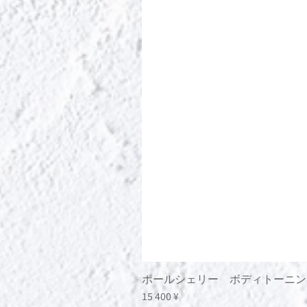
ポールシェリー ボディトーニン
Цена
15 400 ¥