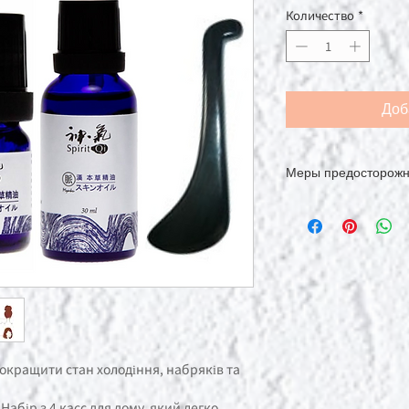
Количество
*
Доб
Меры предосторожн
*Ингредиенты могут 
проблем нет. Хорош
использованием.
покращити стан холодіння, набряків та
 Набір з 4 касс для дому, який легко