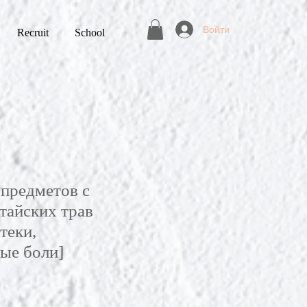
Войти
Recruit
School
предметов с
тайских трав
теки,
ые боли]