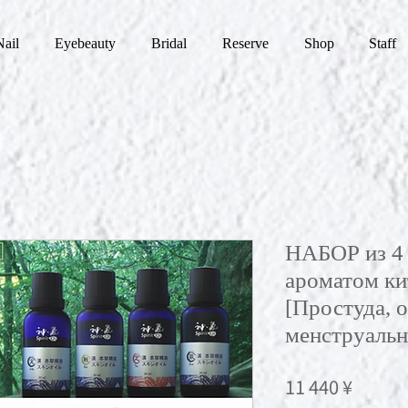
Nail
Eyebeauty
Bridal
Reserve
Shop
Staff
НАБОР из 4 
ароматом ки
[Простуда, о
менструальн
Цена
11 440 ¥