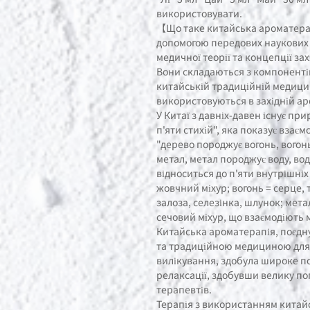
використовувати.
【Що таке китайська ароматерап
допомогою передових наукових 
медичної теорії та концепції зах
Вони складаються з компонентів
китайській традиційній медици
використовуються в західній ар
У Китаї з давніх-давен існує пр
п'яти стихій", яка показує взає
"дерево породжує вогонь, вого
метал, метал породжує воду, во
відноситься до п'яти внутрішніх
жовчний міхур; вогонь = серце,
залоза, селезінка, шлунок; метал
сечовий міхур, що взаємодіють 
Китайська ароматерапія, поєдн
та традиційною медициною для 
вилікування, здобула широке по
релаксації, здобувши велику по
терапевтів.
Терапія з використанням китай