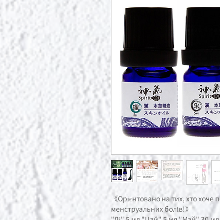
《Орієнтовано на тих, хто хоче 
менструальних болів!》
"Лі" 5 мл "Цай" 5 мл "Май" 30 мл