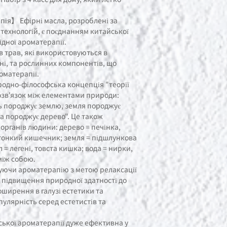
ія】 Ефірні масла, розроблені за
технологій, є поєднанням китайської
ідної ароматерапії.
 трав, які використовуються в
ні, та рослинних компонентів, що
оматерапії.
иродно-філософська концепція "теорії
мозв'язок між елементами природи:
нь породжує землю, земля породжує
да породжує дерево". Це також
 органів людини: дерево = печінка,
 тонкий кишечник; земля = підшлункова
 = легені, товста кишка; вода = нирки,
між собою.
уючи ароматерапію з метою релаксації
підвищення природної здатності до
ширення в галузі естетики та
пулярність серед естетистів та
ської ароматерапії дуже ефективна у