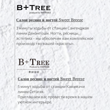
Салон ресниц и ногтей Sweet Breeze
3 минуты ходьбы от станции Сангенджая
линии Денэнтоши. Ногти, ресницы,
эстетика – мы обеспечим вам комплексное
производство вашей «красоты».
Салон ресниц и ногтей Sweet Breeze
5 минут ходьбы от станции Камимачи
линии Сетагая.
Приглашаем вас провести время в нашем
уютном интерьере.