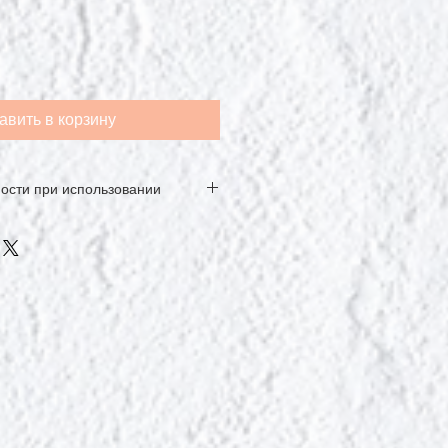
авить в корзину
ости при использовании
выпадать в осадок. С качеством
о встряхнуть перед