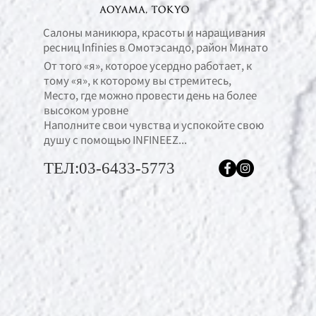
Салоны маникюра, красоты и наращивания
ресниц Infinies в Омотэсандо, район Минато
От того «я», которое усердно работает, к
тому «я», к которому вы стремитесь,
Место, где можно провести день на более
высоком уровне
Наполните свои чувства и успокойте свою
душу с помощью INFINEEZ...
ТЕЛ:03-6433-5773