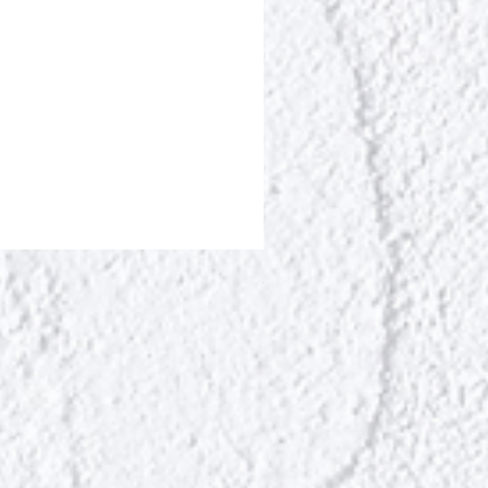
ポールシェリー ボディト
Цена
13 200 ¥