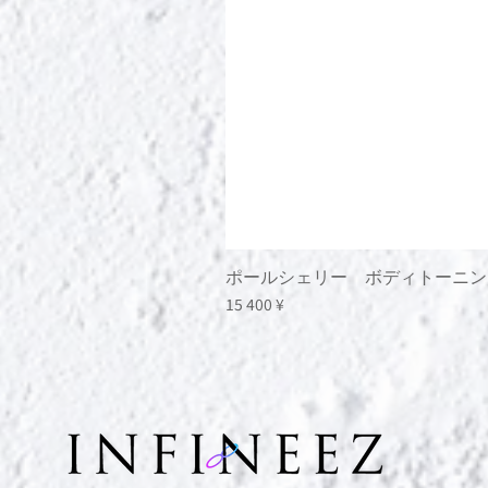
ポールシェリー ボディトーニン
Цена
15 400 ¥